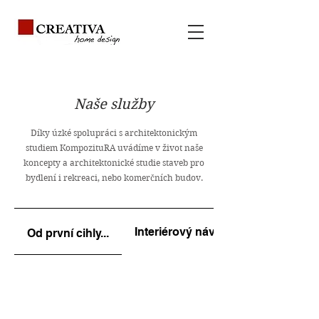
Naše služby
Díky úzké spolupráci s architektonickým
studiem KompozituRA uvádíme v život naše
koncepty a architektonické studie staveb pro
bydlení i rekreaci, nebo komerčních budov.
Interiérový návrh a vše kolem
Od první cihly...